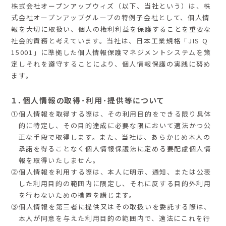
株式会社オープンアップウィズ（以下、当社という）は、株
式会社オープンアップグループの特例子会社として、個人情
報を大切に取扱い、個人の権利利益を保護することを重要な
社会的責務と考えています。当社は、日本工業規格「JIS Q
15001」に準拠した個人情報保護マネジメントシステムを策
定しそれを遵守することにより、個人情報保護の実践に努め
ます。
１．個人情報の取得･利用･提供等について
①個人情報を取得する際は、その利用目的をできる限り具体
的に特定し、その目的達成に必要な限において適法かつ公
正な手段で取得します。また、当社は、あらかじめ本人の
承諾を得ることなく個人情報保護法に定める要配慮個人情
報を取得いたしません。
②個人情報を利用する際は、本人に明示、通知、または公表
した利用目的の範囲内に限定し、それに反する目的外利用
を行わないための措置を講じます。
③個人情報を第三者に提供又はその取扱いを委託する際は、
本人が同意を与えた利用目的の範囲内で、適法にこれを行