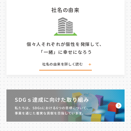
ーの皆さまからの信頼を築く基盤になると確信し
社名の由来
ひとりひとり「幸せ」のあり方が違うように、働
ています。
く人にとっての「幸せな仕事」も多様であると考
えます。 働く人ひとりひとりの「幸せな仕事」
に向けて、たくさんの扉を創り続けること。 そ
れが私たちの役割です。
個々人それぞれが個性を発揮して、
「一緒」に幸せになろう
扉とは可能性をひらく機会であり、「幸せな仕
事」への道しるべです。 例えば、ある人にとっ
社名の由来を
詳しく読む
ては、新しい仕事へのチャレンジ。 ある人にと
社名に込めた思い
っては、研修やトレーニングでのスキルアッ
プ。 ある人にとっては、これからのキャリアに
株式会社オープンアップウィズ」は英文表記にし
ついて相談する時間。 どの扉をひらくか迷った
ますと「Open Up With Inc.」です。
時、扉が重すぎて一人ではひらかない時、私たち
障害者雇用を通じ、親会社である株式会社オープ
は、働く人の側に立って扉をひらく後押しをしま
ンアップグループおよびグループ会社各社との発
す。
展と共に（With）社会に貢献していこう、働く