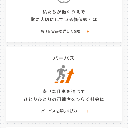
私たちが働くうえで
常に大切にしている価値観とは
With Wayを
詳しく読む
個性を認め合い、共に「今」を生きる
パーパス
当社は「幸せになろう」「豊かになろう」という
フィロソフィーを基盤に、ミッション・ビジョ
ン・バリューを整理し、 基本姿勢 With Way を
定めています。
また、オープンアップグループのパーパス「幸せ
幸せな仕事を通じて
な仕事を通じてひとりひとりの可能性をひらく社
ひとりひとりの可能性をひらく社会に
会に」を軸に、 With Wayは私たちの行動原理
パーパスを
詳しく読む
と進むべき方向を示しています。 全従業員がこ
の方針を理解し実践することが、ステークホルダ
パーパスに込めた思い