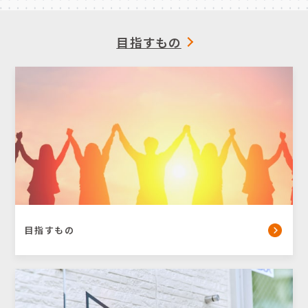
人ひとりひとりと“一緒に（With）「幸せ」に
次への扉をひらく時、人は必ず成⻑し、社会を前
「豊か」になろう”という思いからオープンアッ
進させる力になると信じています。 ひとり、ま
目指すもの
プウィズと名付けました。
たひとりと、次への扉をひらく人を増やし、「幸
せな仕事」に向かって進む力で社会をより多彩
働くことを通して自らの意思で共に（With）充
に、そして豊かに。 私たちオープンアップグル
実した人生を送ることは、私たちが掲げた理念で
ープは、そのような未来を創っていきます。
す。
オープンアップウィズは、社名に恥じない会社で
あり続けたいと思います。
目指すもの