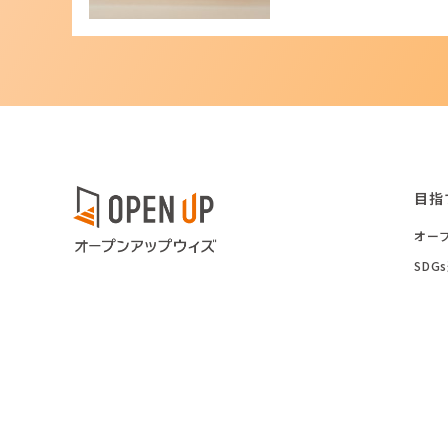
目指
オー
SD