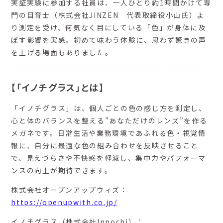
実証実験に参加する社員は、一人ひとり約1時間かけて専
門の目育士（株式会社JINZEN 代表取締役小山氏）よ
り測定を受け、何気なく目にしている「色」が身体に及
ぼす影響を実感。初めて味わう体験に、思わず驚きの声
を上げる場面もありました。
【「イノチグラス」とは】
「イノチグラス」は、個人ごとの色の感じ方を測定し、
心と体のバランスを整える”あなただけのレンズ”を作る
メガネです。日常生活や業務環境であふれる色‧視覚情
報に、自分に最適な色の組み合わせを反映させること
で、見えづらさや不快感を軽減し、集中力やパフォーマ
ンスの向上が期待できます。
株式会社オープンアップウィズ：
https://openupwith.co.jp/
イノチグラス（株式会社Innochi）：