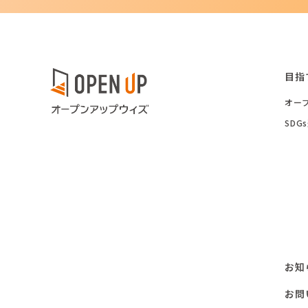
目指
オー
SD
お知
お問