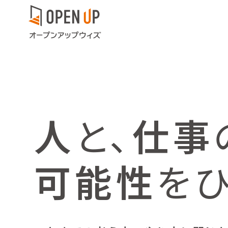
人
と、
仕事
可能性
を