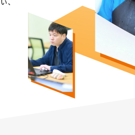
ない、
。
…